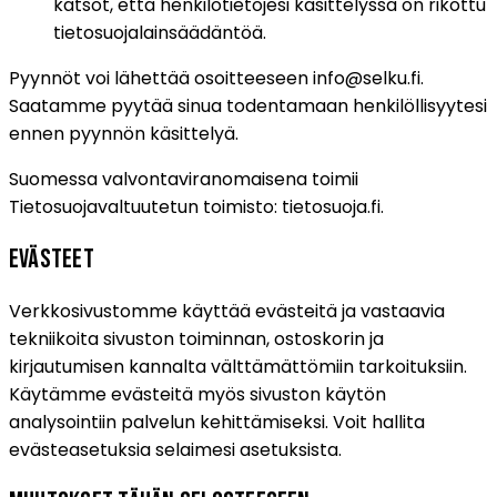
katsot, että henkilötietojesi käsittelyssä on rikottu
tietosuojalainsäädäntöä.
Pyynnöt voi lähettää osoitteeseen
info@selku.fi
.
Saatamme pyytää sinua todentamaan henkilöllisyytesi
ennen pyynnön käsittelyä.
Suomessa valvontaviranomaisena toimii
Tietosuojavaltuutetun toimisto:
tietosuoja.fi
.
Evästeet
Verkkosivustomme käyttää evästeitä ja vastaavia
tekniikoita sivuston toiminnan, ostoskorin ja
kirjautumisen kannalta välttämättömiin tarkoituksiin.
Käytämme evästeitä myös sivuston käytön
analysointiin palvelun kehittämiseksi. Voit hallita
evästeasetuksia selaimesi asetuksista.