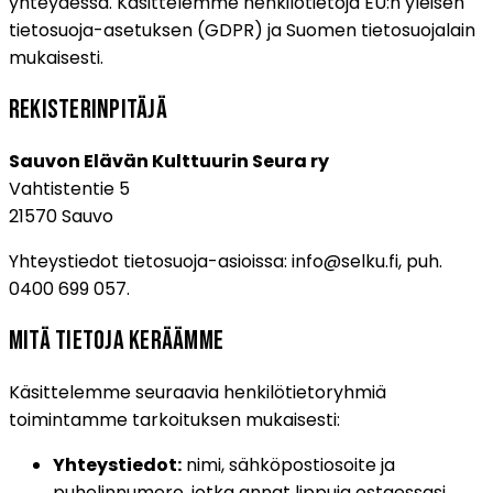
yhteydessä. Käsittelemme henkilötietoja EU:n yleisen
tietosuoja-asetuksen (GDPR) ja Suomen tietosuojalain
mukaisesti.
Rekisterinpitäjä
Sauvon Elävän Kulttuurin Seura ry
Vahtistentie 5
21570 Sauvo
Yhteystiedot tietosuoja-asioissa:
info@selku.fi
, puh.
0400 699 057
.
Mitä tietoja keräämme
Käsittelemme seuraavia henkilötietoryhmiä
toimintamme tarkoituksen mukaisesti:
Yhteystiedot:
nimi, sähköpostiosoite ja
puhelinnumero, jotka annat lippuja ostaessasi,