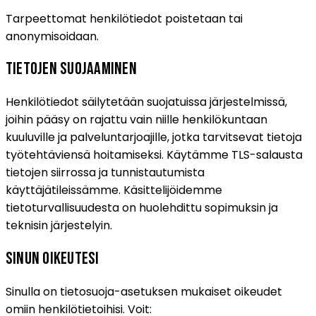
Tarpeettomat henkilötiedot poistetaan tai
anonymisoidaan.
Tietojen suojaaminen
Henkilötiedot säilytetään suojatuissa järjestelmissä,
joihin pääsy on rajattu vain niille henkilökuntaan
kuuluville ja palveluntarjoajille, jotka tarvitsevat tietoja
työtehtäviensä hoitamiseksi. Käytämme TLS-salausta
tietojen siirrossa ja tunnistautumista
käyttäjätileissämme. Käsittelijöidemme
tietoturvallisuudesta on huolehdittu sopimuksin ja
teknisin järjestelyin.
Sinun oikeutesi
Sinulla on tietosuoja-asetuksen mukaiset oikeudet
omiin henkilötietoihisi. Voit: