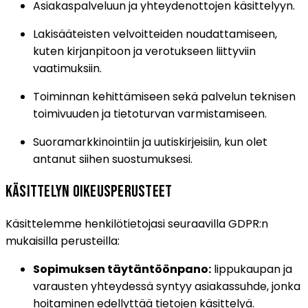
Asiakaspalveluun ja yhteydenottojen käsittelyyn.
Lakisääteisten velvoitteiden noudattamiseen,
kuten kirjanpitoon ja verotukseen liittyviin
vaatimuksiin.
Toiminnan kehittämiseen sekä palvelun teknisen
toimivuuden ja tietoturvan varmistamiseen.
Suoramarkkinointiin ja uutiskirjeisiin, kun olet
antanut siihen suostumuksesi.
Käsittelyn oikeusperusteet
Käsittelemme henkilötietojasi seuraavilla GDPR:n
mukaisilla perusteilla:
Sopimuksen täytäntöönpano:
lippukaupan ja
varausten yhteydessä syntyy asiakassuhde, jonka
hoitaminen edellyttää tietojen käsittelyä.