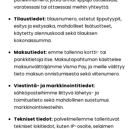
varatessasi tai ottaessasi meihin yhteyttä.
Tilaustiedot:
tilausnumero, ostetut lipputyypit,
esitys ja esitysaika, mahdolliset lisätuotteet,
käytetty alennuskoodi sekä tilauksen
kokonaissumma.
Maksutiedot:
emme tallenna kortti- tai
pankkitietoja itse. Maksutapahtuman käsittelee
maksunvälittäjämme Visma Pay, ja meille välittyy
tieto maksun onnistumisesta sekä viitenumero.
Viestintä- ja markkinointitiedot:
sähköposteihimme liittyvä lähetys- ja
toimitustieto sekä mahdollinen suostumus
markkinointiviesteihin.
Tekniset tiedot:
palvelimellemme tallentuvat
tekniset lokitiedot, kuten IP-osoite, selaimen