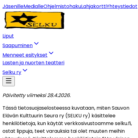
Jäsenille
Medialle
Ohjelmistohaku
Lahjakortti
Yhteystiedot
Liput
Saapuminen
Menneet esitykset
Lasten ja nuorten teatteri
Selku ry
Päivitetty viimeksi 28.4.2026.
Tässä tietosuojaselosteessa kuvataan, miten Sauvon
Elävän Kulttuurin Seura ry (SELKU ry) käsittelee
henkilötietoja, kun käytät verkkosivustoamme
selku.fi
,
ostat lippuja, teet varauksia tai olet muuten meihin