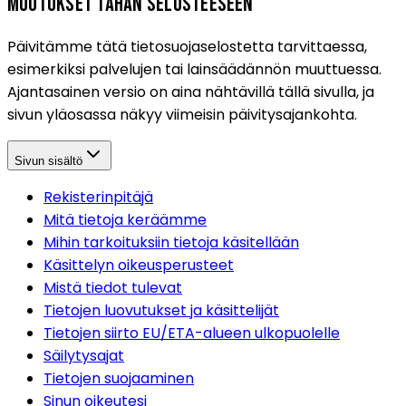
Muutokset tähän selosteeseen
Päivitämme tätä tietosuojaselostetta tarvittaessa,
esimerkiksi palvelujen tai lainsäädännön muuttuessa.
Ajantasainen versio on aina nähtävillä tällä sivulla, ja
sivun yläosassa näkyy viimeisin päivitysajankohta.
Sivun sisältö
Rekisterinpitäjä
Mitä tietoja keräämme
Mihin tarkoituksiin tietoja käsitellään
Käsittelyn oikeusperusteet
Mistä tiedot tulevat
Tietojen luovutukset ja käsittelijät
Tietojen siirto EU/ETA-alueen ulkopuolelle
Säilytysajat
Tietojen suojaaminen
Sinun oikeutesi