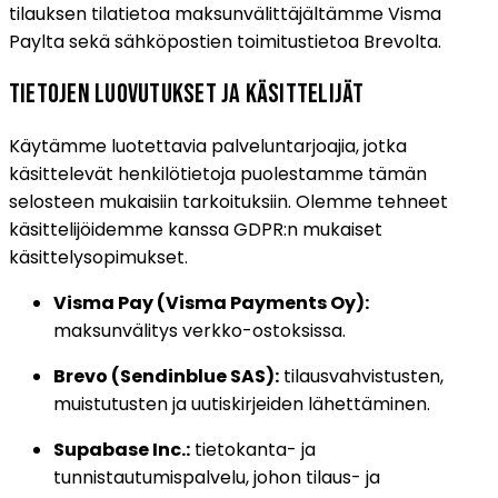
tilauksen tilatietoa maksunvälittäjältämme Visma
Paylta sekä sähköpostien toimitustietoa Brevolta.
Tietojen luovutukset ja käsittelijät
Käytämme luotettavia palveluntarjoajia, jotka
käsittelevät henkilötietoja puolestamme tämän
selosteen mukaisiin tarkoituksiin. Olemme tehneet
käsittelijöidemme kanssa GDPR:n mukaiset
käsittelysopimukset.
Visma Pay (Visma Payments Oy):
maksunvälitys verkko-ostoksissa.
Brevo (Sendinblue SAS):
tilausvahvistusten,
muistutusten ja uutiskirjeiden lähettäminen.
Supabase Inc.:
tietokanta- ja
tunnistautumispalvelu, johon tilaus- ja