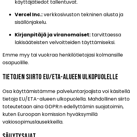
käyttäjätiedot tallentuvat.
Vercel Inc.:
verkkosivuston tekninen alusta ja
sisällönjakelu.
Kirjanpitäjä ja viranomaiset:
tarvittaessa
lakisääteisten velvoitteiden täyttämiseksi.
Emme myy tai vuokraa henkilötietojasi kolmansille
osapuolille.
Tietojen siirto EU/ETA-alueen ulkopuolelle
Osa käyttämistämme palveluntarjoajista voi käsitellä
tietoja EU/ETA-alueen ulkopuolella. Mahdollinen siirto
toteutetaan aina GDPR:n edellyttämin suojatoimin,
kuten Euroopan komission hyväksymillä
vakiosopimuslausekkeilla.
Säilytysajat